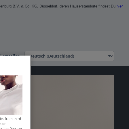
penburg B.V. & Co. KG, Düsseldorf, deren Häuserstandorte findest Du
hier
.
l erstellen
ies from third-
ck on
ection. You can