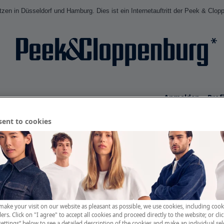
en in Düsseldorf und Hamburg. Dies ist ein Internetauftritt der Peek & Clop
Anmelden
Profi
sent to cookies
make your visit on our website as pleasant as possible, we use cookies, including cook
ers. Click on "I agree" to accept all cookies and proceed directly to the website; or cli
settings“ below to see a detailed description of the cookies and make an individual sel