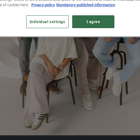
se of cookies
here.
Privacy policy
Mandatory published information
Individual settings
I agree