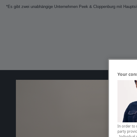
*Es gibt zwei unabhängige Unternehmen Peek & Cloppenburg mit Hauptsitz
Your con
In order to 
party provid
„Individual 