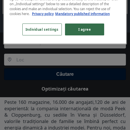
on „Individual settings“ below to see a detailed description of the
cookies and make an individual selection. You can reject the use of
cookies
here.
Privacy policy
Mandatory published information
Individual settings
I agree
Căutare
Optimizați căutarea
Peste 160 magazine, 16.000 de angajati,120 de ani de
experientă: la compania internațională de modă Peek
& Cloppenburg, cu sediile în Viena și Düsseldorf,
valorile tradiționale de familie se îmbină perfect cu
energia dinamică a industriei modei. Pentru noi, moda