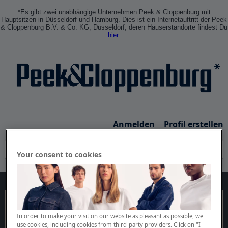
*Es gibt zwei unabhängige Unternehmen Peek & Cloppenburg mit
Hauptsitzen in Düsseldorf und Hamburg. Dies ist ein Internetauftritt der Peek
& Cloppenburg B.V. & Co. KG, Düsseldorf, deren Häuserstandorte findest Du
hier
.
Anmelden
Profil erstellen
Your consent to cookies
In order to make your visit on our website as pleasant as possible, we
use cookies, including cookies from third-party providers. Click on "I