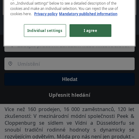
on „Individual settings“ below to see a detailed description of the
cookies and make an individual selection. You can reject the use of
cookies
here.
Privacy policy
Mandatory published information
Individual settings
I agree
Hledat
Upřesnit hledání
Více než 160 prodejen, 16 000 zaměstnanců, 120 let
zkušeností: V mezinárodní módní společnosti Peek &
Cloppenburg se sídlem ve Vídni a Düsseldorfu se
snoubí tradiční rodinné hodnoty s dynamicky se
rozvíjejícím odvětvím. Móda pro nás není jen produkt –