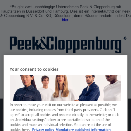
*Es gibt zwei unabhängige Unternehmen Peek & Cloppenburg mit
Hauptsitzen in Düsseldorf und Hamburg. Dies ist ein Internetauftritt der Peek
& Cloppenburg B.V. & Co. KG, Düsseldorf, deren Häuserstandorte findest Du
hier
.
Your consent to cookies
Anmelden
Profil erstellen
In order to make your visit on our website as pleasant as possible, we
use cookies, including cookies from third-party providers. Click on "I
agree" to accept all cookies and proceed directly to the website; or click
on „Individual settings“ below to see a detailed description of the
cookies and make an individual selection. You can reject the use of
cookies
here.
Privacy policy
Mandatory published information