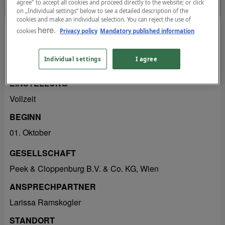
agree" to accept all cookies and proceed directly to the website; or click
on „Individual settings“ below to see a detailed description of the
cookies and make an individual selection. You can reject the use of
here.
cookies
Privacy policy
Mandatory published information
Trainee Retail (m/w/d)
Individual settings
I agree
EINSTELLUNG
Vollzeit
BEGINN
01. Oktober
GESELLSCHAFT
Peek & Cloppenburg B.V. & Co. KG, Wien
ANSPRECHPARTNER
Larissa Ramskogler
STANDORT